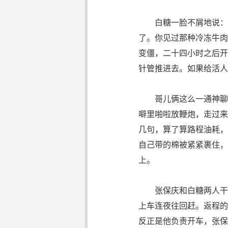
白糖一脸不屑地说：“
了。你见过那种冷冻牛肉
变僵，二十四小时之后开
针管推进去。如果给活人
哥儿俩这么一通神聊，
噼里啪啦放鞭炮，走过来
几句，算了算路程油耗，
自己带的棉被紧紧裹住，
上。
张保庆和白糖两人干完
上车连夜往回赶。返程的
反正是他负责开车，张保