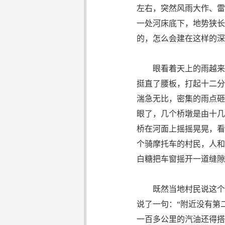
左右，突然风雨大作、雷
一处河床底下，地势狭长
的，怎么会建在这样的深
眼看着天上的雨越来越
挺直了腰板，打起十二分
湍急无比，密集的雨点砸
眼了，几个桥墩是由十几
桥在河面上摇摇晃晃，看
个骑摩托车的村民，人和
白糖把车窗摇开一道缝隙
既然当地村民说这个桥
说了一句：“附近没有第
一百多公里的汽油还得搭