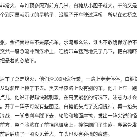
非常大，车灯顶多照到前方几米。白糖从小胆子就大，干的又是
个到河里就沉底的旱鸭子，没胆子开车驶过浮桥，所以在过桥之
，金杯面包车不是摩托车，水流那么急，谁也不敢确保浮桥不
突然一股急流冲到浮桥上，连桥带车猛烈地晃了几下，把白糖吓
把悬着的心放下。
车子总是熄火，他们沿106国道行驶，一路上走走停停，白糖
从驾驶座上换了下去。黑天半夜路上没有别的车，他开上车一跑
点儿，他说开得越快越刺激，在高度紧张的情况下，注意力才会
。开了一阵子可能有些困乏，白糖低头点了支烟提神，再一抬头
冷战，一脚急刹车踩下去，轮胎和地面摩擦，发出一阵尖锐的怪
前方，整个脸贴在了前挡风玻璃上，撞得脑门子生疼，鼻梁骨发
前后后绕了一圈没见着人，车头也没有碰撞的痕迹。