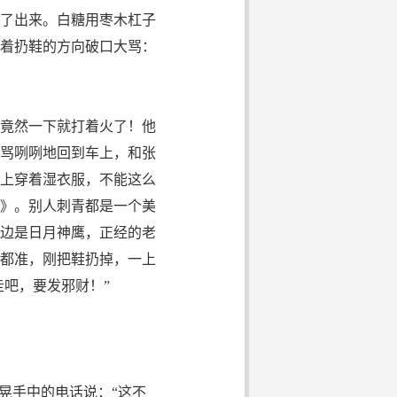
了出来。白糖用枣木杠子
着扔鞋的方向破口大骂：
竟然一下就打着火了！他
骂咧咧地回到车上，和张
上穿着湿衣服，不能这么
》。别人刺青都是一个美
边是日月神鹰，正经的老
都准，刚把鞋扔掉，一上
走吧，要发邪财！”
晃手中的电话说：“这不