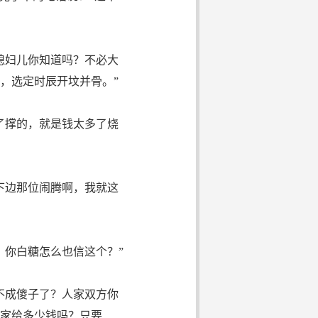
媳妇儿你知道吗？不必大
，选定时辰开坟并骨。”
了撑的，就是钱太多了烧
下边那位闹腾啊，我就这
你白糖怎么也信这个？”
不成傻子了？人家双方你
家给多少钱吗？只要