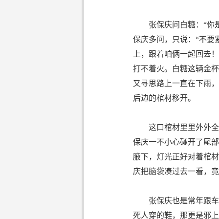
张保庆问白糖：“你是
保庆多问，只说：“不要
上，跟着咱俩一起回去！
打不着火。白糖这辆金杯
又寻思路上一直在下雨，
后边的棺材移开。
这口棺材里里外外全是
保庆一不小心碰开了尾部
腋下，灯光正好对着棺材
庆把脑袋凑过去一看，竟
张保庆也是常年跟车的
死人穿的鞋，那更是邪上