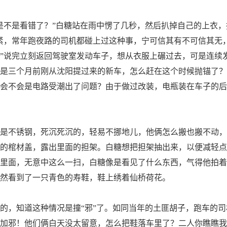
不是看错了？”白糖站在雨中愣了几秒，然后扒掉自己的上衣，
紧，常年跑夜路的司机都碰上过这种事，宁可信其有不可信其无
”说完立刻返回驾驶室发动车子，想从衣服上碾过去，可是连续
是三个月前刚从沈阳提过来的新车，怎么赶在这个时候抛锚了？
会不会是电路受潮出了问题？由于做过改装，电瓶装在车子的后
不锈钢，死沉死沉的，轻易不挪地儿，他俩怎么搬也搬不动，
的棺材盖，露出里面的担架。白糖想把担架抽出来，以便减轻点
里面，无意中这么一扫，白糖像是看见了什么东西，气得他拍着
然看到了一只青色的寿鞋，鞋上绣着仙桥荷花。
，知道这种情况是撞“邪”了。如同当年的土匪胡子，跑车的司
加邪！他们俩白天没太留意，怎么把鞋落车里了？二人你瞧瞧我