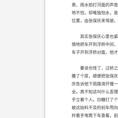
黑，雨水拍打河面的声音
地不怕，却唯独怕水，是
位置，由张保庆来驾驶。
其实张保庆心里也紧张
慎地把车开到浮桥中间，
车子开到浮桥对面，他才
要说也怪了，过桥之后
撒了个尿，顺便把张保庆
庆告诉他下雨路滑开慢一
全。真不知这叫什么歪理
乎立着个人。白糖打了个
被这始料不及的刹车甩向
拎着手电筒下车查看，前