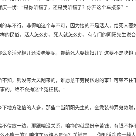
保庆一愣：“是你听错了，还是我听错了？你开这个车接亲？”
的车不行，非得咱这个车不可，因为接的不是活人，给死人娶
样的民俗，活人怎么办，死人就怎么办，有专门的阴阳先生说合
么多活光棍儿还没老婆呢，却给死人娶媳妇儿？这要不是吃饱
不知，钱没有大风刮来的，谁愿意干劳民伤财的事？可架不住
事的，绝不会掏这个冤枉钱。”
下地方迷信的人多，那些个当阴阳先生的，全凭装神弄鬼敛财，
不信放一边，那跟咱没关系，咱挣的就是份辛苦钱，有钱不挣
么不能干的？咱这车运谁不是运？关键是……你知道跑这一趟人