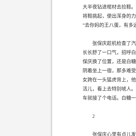
大半夜钻进棺材去捡鞋。
将鞋挑起，使出浑身的力
“去你妈的王八蛋，有多
张保庆趁机检查了汽车
长长舒了一口气，招呼白
保庆换了位置，还是白糖
阴着坐上一宿，那多难受
女跨在一头猛虎背上，他
活儿，看上去特别唬人。
车就接了个电话。白糖一
2
张保庆心里有点儿发毛