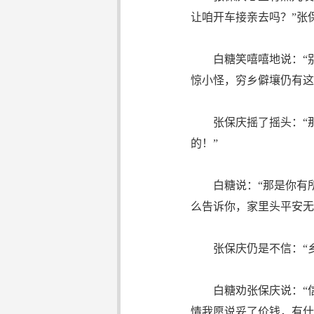
让咱开车接亲去吗？”张
白糖笑嘻嘻地说：“别
惊小怪，穷乡僻壤仍有这
张保庆摇了摇头：“那
的！”
白糖说：“那是你有所
么告诉你，家里头平安无
张保庆仍是不信：“乡
白糖劝张保庆说：“信
情我愿说妥了价钱，有什