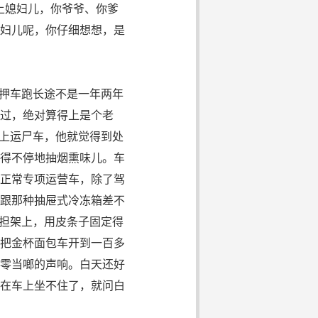
上媳妇儿，你爷爷、你爹
妇儿呢，你仔细想想，是
押车跑长途不是一年两年
过，绝对算得上是个老
坐上运尸车，他就觉得到处
得不停地抽烟熏味儿。车
正常专项运营车，除了驾
跟那种抽屉式冷冻箱差不
在担架上，用皮条子固定得
把金杯面包车开到一百多
零当啷的声响。白天还好
在车上坐不住了，就问白