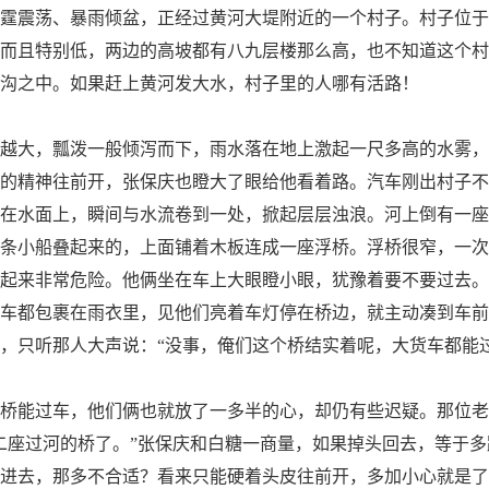
霆震荡、暴雨倾盆，正经过黄河大堤附近的一个村子。村子位于
而且特别低，两边的高坡都有八九层楼那么高，也不知道这个村
沟之中。如果赶上黄河发大水，村子里的人哪有活路！
大，瓢泼一般倾泻而下，雨水落在地上激起一尺多高的水雾，
的精神往前开，张保庆也瞪大了眼给他看着路。汽车刚出村子不
在水面上，瞬间与水流卷到一处，掀起层层浊浪。河上倒有一座
条小船叠起来的，上面铺着木板连成一座浮桥。浮桥很窄，一次
起来非常危险。他俩坐在车上大眼瞪小眼，犹豫着要不要过去。
车都包裹在雨衣里，见他们亮着车灯停在桥边，就主动凑到车前
，只听那人大声说：“没事，俺们这个桥结实着呢，大货车都能过
能过车，他们俩也就放了一多半的心，却仍有些迟疑。那位老
二座过河的桥了。”张保庆和白糖一商量，如果掉头回去，等于
进去，那多不合适？看来只能硬着头皮往前开，多加小心就是了