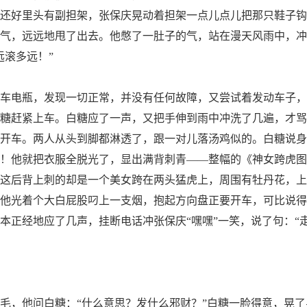
还好里头有副担架，张保庆晃动着担架一点儿点儿把那只鞋子钩
气，远远地甩了出去。他憋了一肚子的气，站在漫天风雨中，冲
远滚多远！”
电瓶，发现一切正常，并没有任何故障，又尝试着发动车子，
糖赶紧上车。白糖应了一声，又把手伸到雨中冲洗了几遍，才骂
开车。两人从头到脚都淋透了，跟一对儿落汤鸡似的。白糖说身
！他就把衣服全脱光了，显出满背刺青——整幅的《神女跨虎图
这后背上刺的却是一个美女跨在两头猛虎上，周围有牡丹花，上
他光着个大白屁股叼上一支烟，抱起方向盘正要开车，可比说得
本正经地应了几声，挂断电话冲张保庆“嘿嘿”一笑，说了句：“
，他问白糖：“什么意思？发什么邪财？”白糖一脸得意，晃了