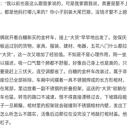
：“我以前也是这么跟我爹说的，可是我爹跟我说，真要是娶不
，都是他妈打哪儿来的？你小子别装大尾巴狼，没钱才娶不上媳
就开着白糖新买的金杯车，接上“大货”早早地出发了。张保庆
板运过别的货物，家具、服装、建材、电器，五花八门什么都拉
“大货”，这一次又增加了经验值。不知是不是心理作用，刚一
以描述，吸一口气整个肺都不舒服，好像自己身上也是臭的，只
要是赶上三伏天，连空调都省了。白糖的金杯车改装过，属于非
座位已全部拆除，车厢中间摆着一具不锈钢焊成的长方形棺材，
在尾部，里边放着一副不锈钢的折叠担架，运送的“大货”就躺
车也猛，转弯的路口不减速，恨不得直接漂移过去，下坡路段能
子一旦颠簸，棺材里的担架就会碰撞到不锈钢棺材内壁，发出丁
怎么听怎么不踏实，活像后边那位在没完没了地敲打棺材盖。他
杠子。