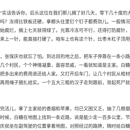
实话告诉你，后头这位在我们那儿搁了好几天，零下几十度的
吗？冻得比铁板还硬，拿榔头往里钉个钉子都费劲儿。一般情况
始腐烂，搁上七天就得绿了。光靠冷冻可不行，还得打防腐针，
来上一针，能直接打硬了。咱车上也有这个针，比枣木杠子顶用
张保庆也就忘了怕。到达目的地之后，把车子停靠在一条小路
几个村民，个个神情凝重，面容悲戚，一看就知道是主家。白糖
把多出来的费用退还给人家。又打开后车门，让几个村民从棺材
再用绳子捆扎结实。一个五大三粗的汉子走到跟前，背起死尸就
活儿，拿了主家给的香烟和苹果，均已又困又乏，抽了几根烟
时候，白糖在地图上找到一条近路，说是能少走一百多公里，节
庆就坐在副驾驶的位置拿着地图，对照经过的路牌，随时给白糖