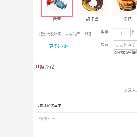
糖果
甜甜圈
蛋糕
数量：
个
还没有礼物哟，去成为第一个吧
赠言：
更多礼物>>
道具捧场后将
0
最新评论
条评论
还没有
我来评论这本书