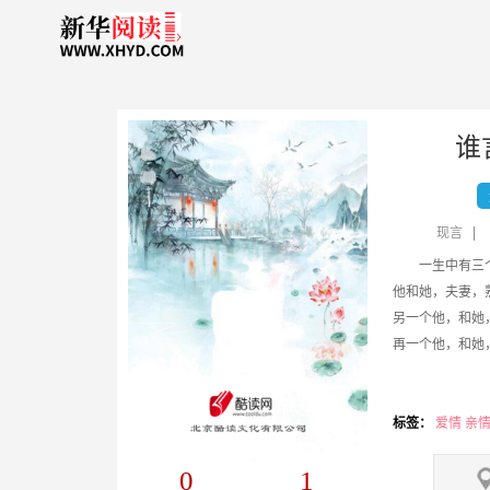
谁
现言
他和她，夫妻，
另一个他，和她，
再一个他，和她，她望着床铺说：“床铺太
标签：
爱情 亲情
0
1